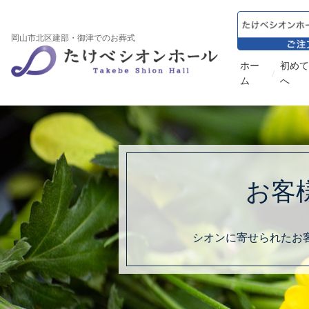
岡山市北区建部・御津でのお葬式
ホー
初めて
/
ム
へ
お客
シオンに寄せられたお