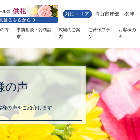
岡山市建部・御津
対応エリア
の方
事前相談・資料請
式場のご案
ご葬儀プラ
お客様の
/
/
/
/
求
内
ン
声
様の声
客様の声をご紹介します