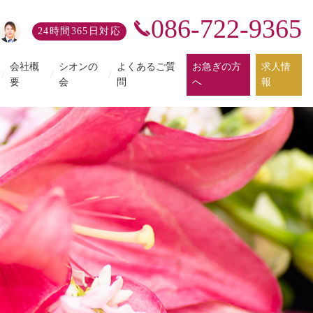
086-722-9365
24時間365日対応
会社概
シオンの
よくあるご質
お急ぎの方
求人情
/
/
/
要
会
問
へ
報