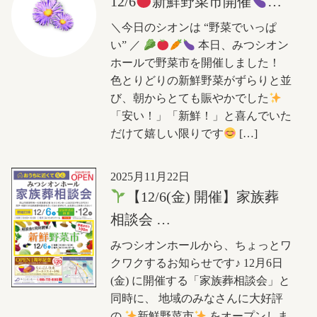
12/6
新鮮野菜市開催
…
＼今日のシオンは “野菜でいっぱ
い” ／
本日、みつシオン
ホールで野菜市を開催しました！
色とりどりの新鮮野菜がずらりと並
び、朝からとても賑やかでした
「安い！」「新鮮！」と喜んでいた
だけて嬉しい限りです
[…]
2025月11月22日
【12/6(金) 開催】家族葬
相談会 …
みつシオンホールから、ちょっとワ
クワクするお知らせです♪ 12月6日
(金) に開催する「家族葬相談会」と
同時に、 地域のみなさんに大好評
の
新鮮野菜市
をオープンしま