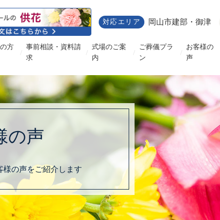
岡山市建部・御津
対応エリア
の方
事前相談・資料請
式場のご案
ご葬儀プラ
お客様の
/
/
/
/
求
内
ン
声
様の声
客様の声をご紹介します