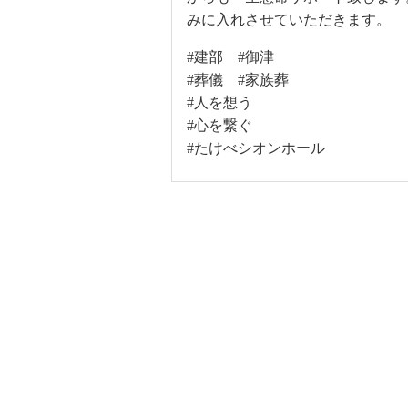
みに入れさせていただきます。
#建部 #御津
#葬儀 #家族葬
#人を想う
#心を繋ぐ
#たけべシオンホール