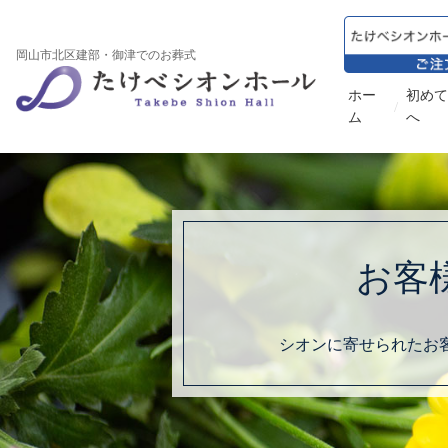
岡山市北区建部・御津でのお葬式
ホー
初めて
/
ム
へ
お客
シオンに寄せられたお