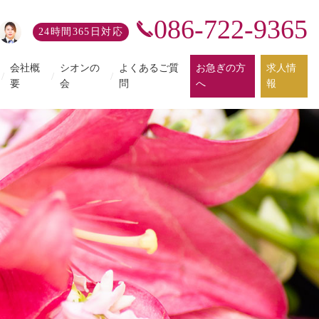
086-722-9365
24時間365日対応
会社概
シオンの
よくあるご質
お急ぎの方
求人情
/
/
/
要
会
問
へ
報